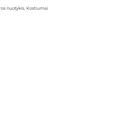
ros nuotykis
,
Kostiumai