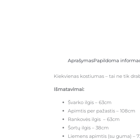
Aprašymas
Papildoma informac
Kiekvienas kostiumas – tai ne tik drabuž
Išmatavimai:
Švarko ilgis – 63cm
Apimtis per pažastis – 108cm
Rankovės ilgis – 63cm
Šortų ilgis – 38cm
Liemens apimtis (su guma) – 