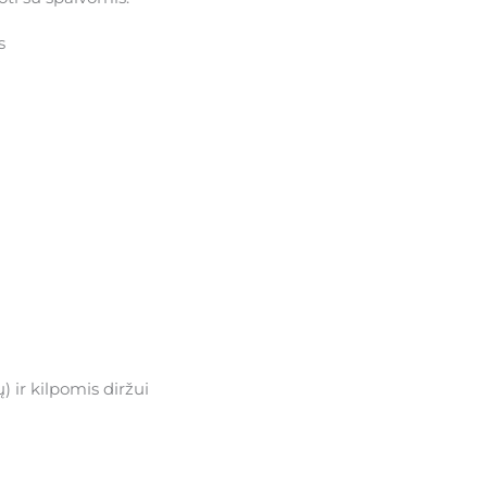
s
 ir kilpomis diržui