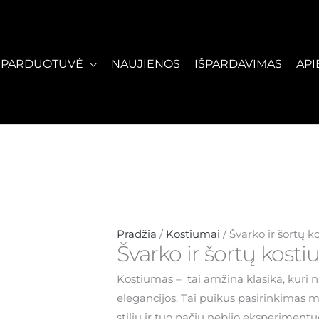
PARDUOTUVĖ
NAUJIENOS
IŠPARDAVIMAS
API
Pradžia
/
Kostiumai
/ Švarko ir šortų 
Švarko ir šortų kost
Kostiumas – tai amžina klasika, kuri n
elegancijos. Tai puikus pasirinkimas m
stilių ir tuo pačiu nebijo eksperimentu