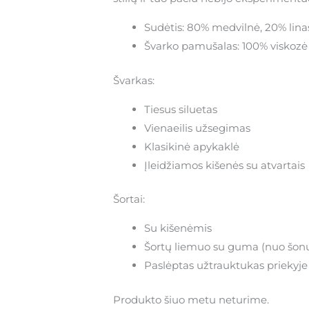
Sudėtis: 80% medvilnė, 20% lina
Švarko pamušalas: 100% viskozė
Švarkas:
Tiesus siluetas
Vienaeilis užsegimas
Klasikinė apykaklė
Įleidžiamos kišenės su atvartais
Šortai:
Su kišenėmis
Šortų liemuo su guma (nuo šonų)
Paslėptas užtrauktukas priekyje
Produkto šiuo metu neturime.