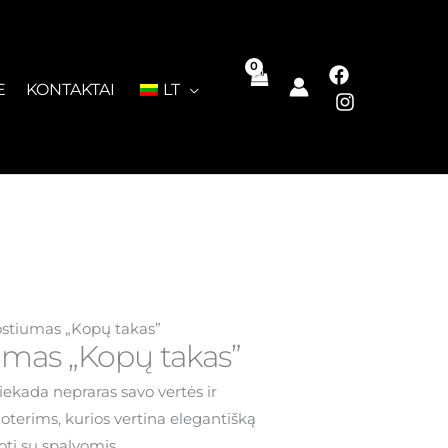
E
KONTAKTAI
LT
kostiumas „Kopų takas”
iumas „Kopų takas”
iekada nepraras savo vertės ir
oterims, kurios vertina elegantišką
oti su spalvomis.