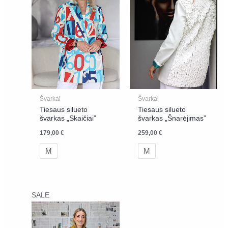
Švarkai
Švarkai
Tiesaus silueto
Tiesaus silueto
švarkas „Skaičiai”
švarkas „Šnarėjimas”
179,00
€
259,00
€
M
M
Original
Current
SALE
price
price
was:
is:
269,00 €.
199,00 €.