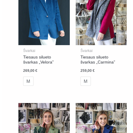
Švarkai
Švarkai
Tiesaus silueto
Tiesaus silueto
švarkas „Velora”
švarkas „Carmina”
269,00
€
259,00
€
M
M