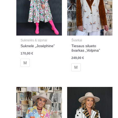
Suknelės & sijonai
Švarkai
Suknelė „Joséphine”
Tiesaus silueto
švarkas „Volpina”
170,00
€
249,00
€
M
M