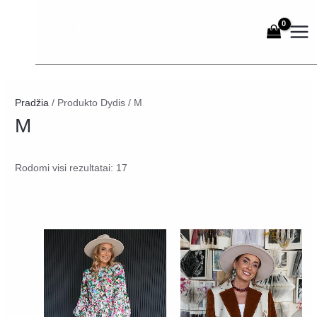
Pereiti
prie
turinio
Rūšiuojama
Pradžia
/ Produkto Dydis / M
pagal
M
naujausią
Rodomi visi rezultatai: 17