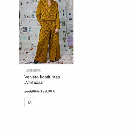
Kostiumai
Velveto kostiumas
„Vintažas”
269,00
€
199,00
€
M