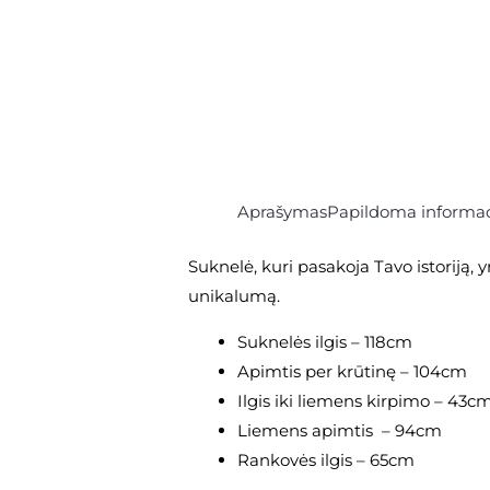
Aprašymas
Papildoma informac
Suknelė, kuri pasakoja Tavo istoriją, y
unikalumą.
Suknelės ilgis – 118cm
Apimtis per krūtinę – 104cm
Ilgis iki liemens kirpimo – 43c
Liemens apimtis – 94cm
Rankovės ilgis – 65cm