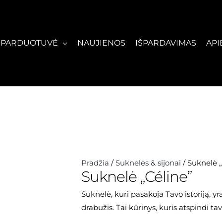
PARDUOTUVĖ
NAUJIENOS
IŠPARDAVIMAS
API
Pradžia
/
Suknelės & sijonai
/ Suknelė 
Suknelė „Céline”
Suknelė, kuri pasakoja Tavo istoriją, yr
drabužis. Tai kūrinys, kuris atspindi t