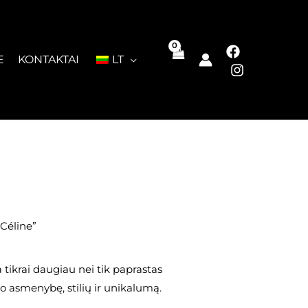
E
KONTAKTAI
LT
„Céline”
a tikrai daugiau nei tik paprastas
avo asmenybę, stilių ir unikalumą.