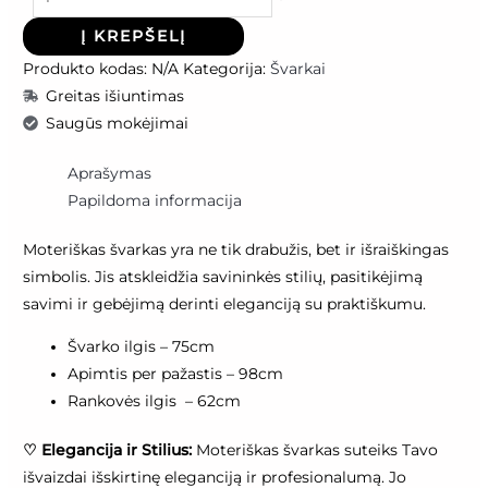
Į KREPŠELĮ
Produkto kodas:
N/A
Kategorija:
Švarkai
Greitas išiuntimas
Saugūs mokėjimai
Aprašymas
Papildoma informacija
Moteriškas švarkas yra ne tik drabužis, bet ir išraiškingas
simbolis. Jis atskleidžia savininkės stilių, pasitikėjimą
savimi ir gebėjimą derinti eleganciją su praktiškumu.
Švarko ilgis – 75cm
Apimtis per pažastis – 98cm
Rankovės ilgis – 62cm
♡
Elegancija ir Stilius:
Moteriškas švarkas suteiks Tavo
išvaizdai išskirtinę eleganciją ir profesionalumą. Jo