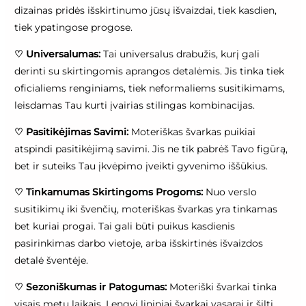
dizainas pridės išskirtinumo jūsų išvaizdai, tiek kasdien,
tiek ypatingose progose.
♡
Universalumas:
Tai universalus drabužis, kurį gali
derinti su skirtingomis aprangos detalėmis. Jis tinka tiek
oficialiems renginiams, tiek neformaliems susitikimams,
leisdamas Tau kurti įvairias stilingas kombinacijas.
♡
Pasitikėjimas Savimi:
Moteriškas švarkas puikiai
atspindi pasitikėjimą savimi. Jis ne tik pabrėš Tavo figūrą,
bet ir suteiks Tau įkvėpimo įveikti gyvenimo iššūkius.
♡
Tinkamumas Skirtingoms Progoms:
Nuo verslo
susitikimų iki švenčių, moteriškas švarkas yra tinkamas
bet kuriai progai. Tai gali būti puikus kasdienis
pasirinkimas darbo vietoje, arba išskirtinės išvaizdos
detalė šventėje.
♡
Sezoniškumas ir Patogumas:
Moteriški švarkai tinka
visais metų laikais. Lengvi lininiai švarkai vasarai ir šilti