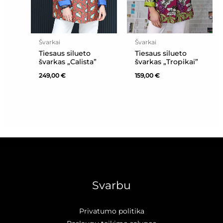
Švarkai
Švarkai
Tiesaus silueto
Tiesaus silueto
švarkas „Calista”
švarkas „Tropikai”
249,00
€
159,00
€
Svarbu
Privatumo politika