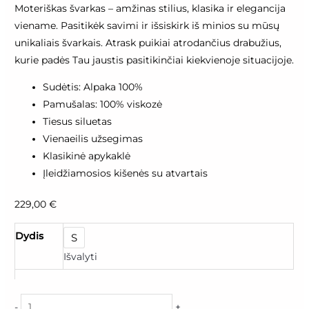
švarkas
Moteriškas švarkas – amžinas stilius, klasika ir elegancija
"Vėjo
viename. Pasitikėk savimi ir išsiskirk iš minios su mūsų
prisilietimas"
unikaliais švarkais. Atrask puikiai atrodančius drabužius,
kurie padės Tau jaustis pasitikinčiai kiekvienoje situacijoje.
Sudėtis: Alpaka 100%
Pamušalas: 100% viskozė
Tiesus siluetas
Vienaeilis užsegimas
Klasikinė apykaklė
Įleidžiamosios kišenės su atvartais
229,00
€
Dydis
S
Išvalyti
-
+