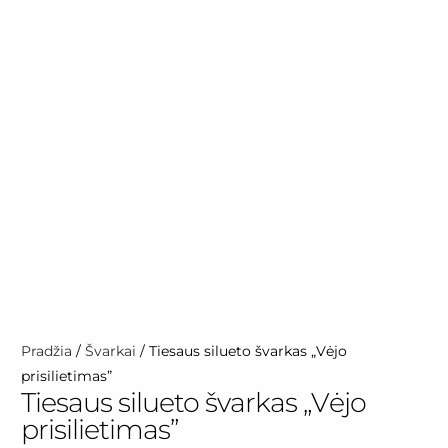
produkto
Pradžia
/
Švarkai
/ Tiesaus silueto švarkas „Vėjo
kiekis:
prisilietimas”
Tiesaus silueto švarkas „Vėjo
Tiesaus
prisilietimas”
silueto