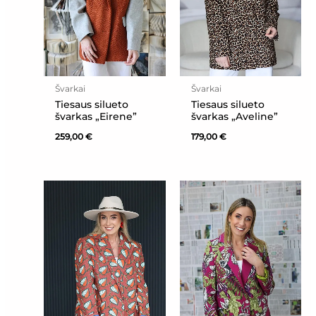
Švarkai
Švarkai
Tiesaus silueto
Tiesaus silueto
švarkas „Eirene”
švarkas „Aveline”
259,00
€
179,00
€