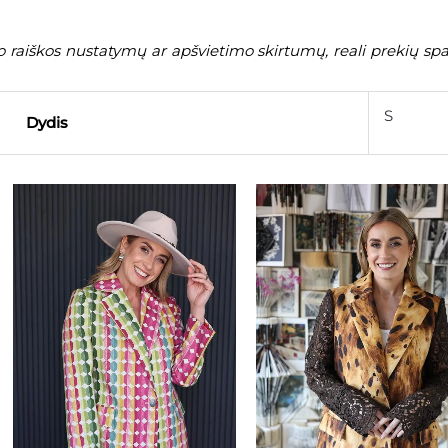
raiškos nustatymų ar apšvietimo skirtumų, reali prekių spal
S
Dydis