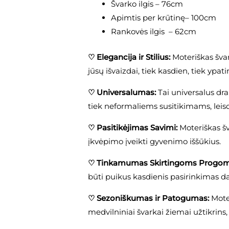
Švarko ilgis – 76cm
Apimtis per krūtinę– 100cm
Rankovės ilgis – 62cm
♡
Elegancija ir Stilius:
Moteriškas švar
jūsų išvaizdai, tiek kasdien, tiek ypa
♡
Universalumas:
Tai universalus dra
tiek neformaliems susitikimams, leisd
♡
Pasitikėjimas Savimi:
Moteriškas šv
įkvėpimo įveikti gyvenimo iššūkius.
♡
Tinkamumas Skirtingoms Progo
būti puikus kasdienis pasirinkimas dar
♡
Sezoniškumas ir Patogumas:
Moter
medvilniniai švarkai žiemai užtikrins,