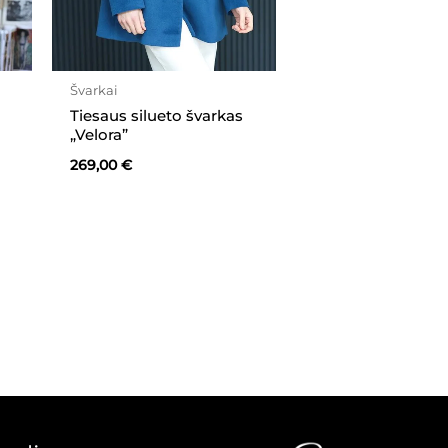
Švarkai
Tiesaus silueto švarkas
„Velora”
269,00
€