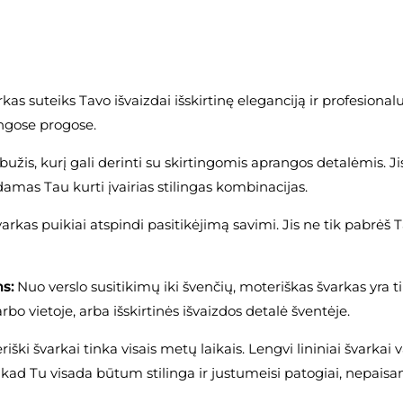
kas suteiks Tavo išvaizdai išskirtinę eleganciją ir profesiona
tingose progose.
bužis, kurį gali derinti su skirtingomis aprangos detalėmis. Ji
amas Tau kurti įvairias stilingas kombinacijas.
arkas puikiai atspindi pasitikėjimą savimi. Jis ne tik pabrėš T
ms:
Nuo verslo susitikimų iki švenčių, moteriškas švarkas yra t
bo vietoje, arba išskirtinės išvaizdos detalė šventėje.
iški švarkai tinka visais metų laikais. Lengvi lininiai švarkai va
 kad Tu visada būtum stilinga ir justumeisi patogiai, nepaisan