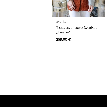
Švarkai
Tiesaus silueto švarkas
„Eirene”
259,00
€