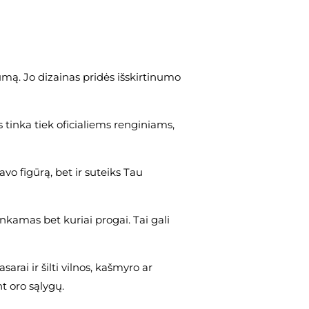
lumą. Jo dizainas pridės išskirtinumo
s tinka tiek oficialiems renginiams,
avo figūrą, bet ir suteiks Tau
inkamas bet kuriai progai. Tai gali
sarai ir šilti vilnos, kašmyro ar
t oro sąlygų.