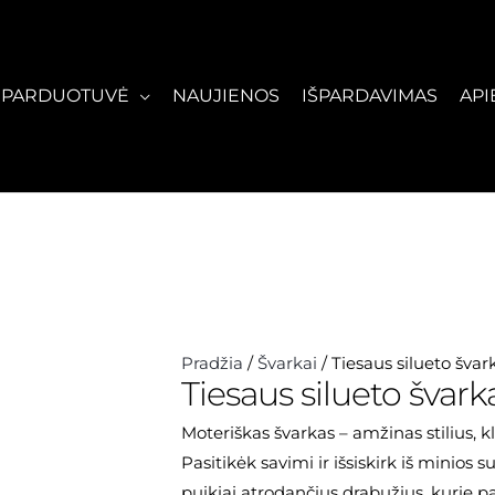
PARDUOTUVĖ
NAUJIENOS
IŠPARDAVIMAS
API
produkto
Pradžia
/
Švarkai
/ Tiesaus silueto švar
Tiesaus silueto švarka
kiekis:
Tiesaus
Moteriškas švarkas – amžinas stilius, k
silueto
Pasitikėk savimi ir išsiskirk iš minios 
švarkas
puikiai atrodančius drabužius, kurie pa