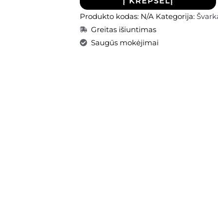
Į KREPŠELĮ
Produkto kodas:
N/A
Kategorija:
Švark
Greitas išiuntimas
Saugūs mokėjimai