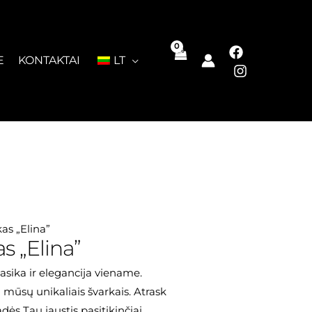
E
KONTAKTAI
LT
kas „Elina”
s „Elina”
lasika ir elegancija viename.
su mūsų unikaliais švarkais. Atrask
dės Tau jaustis pasitikinčiai