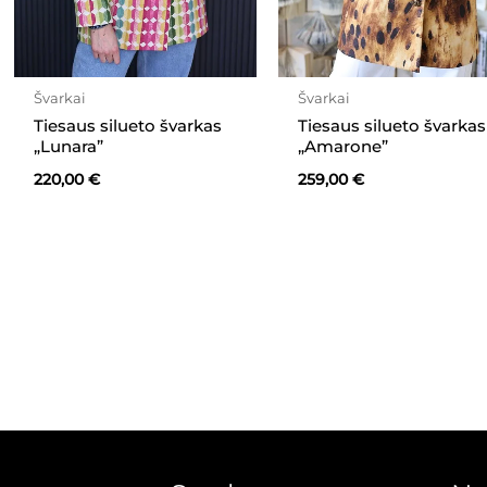
Švarkai
Švarkai
Tiesaus silueto švarkas
Tiesaus silueto švarkas
„Lunara”
„Amarone”
220,00
€
259,00
€