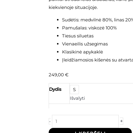
"Elina"
kiekvienoje situacijoje.
Sudėtis: medvilnė 80%, linas 20
Pamušalas: viskozė 100%
Tiesus siluetas
Vienaeilis užsegimas
Klasikinė apykaklė
Įleidžiamosios kišenės su atvarta
249,00
€
Dydis
S
Išvalyti
+
-