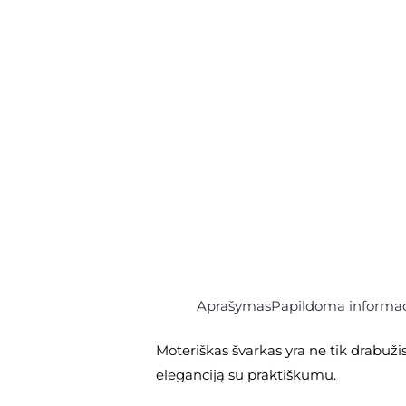
Aprašymas
Papildoma informac
Moteriškas švarkas yra ne tik drabužis,
eleganciją su praktiškumu.