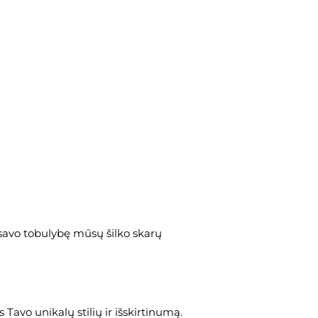
 savo tobulybę mūsų šilko skarų
 Tavo unikalų stilių ir išskirtinumą.