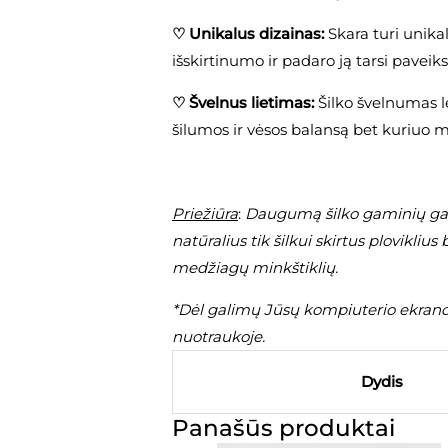
♡ Unikalus dizainas:
Skara turi unikal
išskirtinumo ir padaro ją tarsi paveiks
♡ Švelnus lietimas:
Šilko švelnumas le
šilumos ir vėsos balansą bet kuriuo m
Priežiūra
:
Daugumą šilko gaminių g
natūralius tik šilkui skirtus ploviklius
medžiagų minkštiklių.
*Dėl galimų Jūsų kompiuterio ekrano 
nuotraukoje.
Dydis
Panašūs produktai