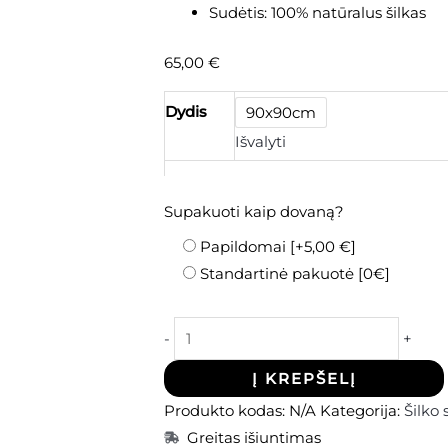
Sudėtis: 100% natūralus šilkas
65,00
€
Dydis
90x90cm
Išvalyti
Supakuoti kaip dovaną?
Papildomai
[+5,00 €]
Standartinė pakuotė [0€]
-
+
Į KREPŠELĮ
Produkto kodas:
N/A
Kategorija:
Šilko 
Greitas išiuntimas