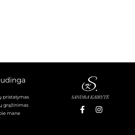
udinga
ų pristatymas
ų grąžinimas
pie mane