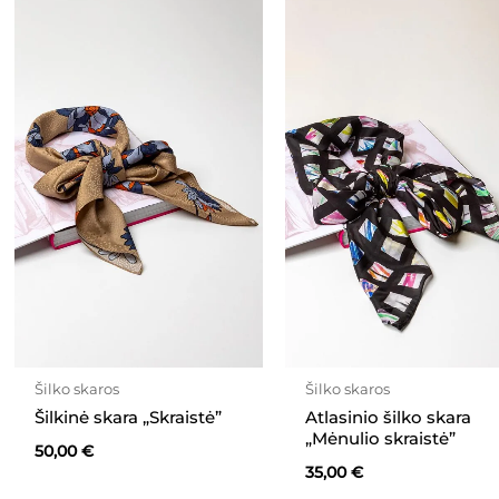
Šilko skaros
Šilko skaros
Šilkinė skara „Skraistė”
Atlasinio šilko skara
„Mėnulio skraistė”
50,00
€
35,00
€