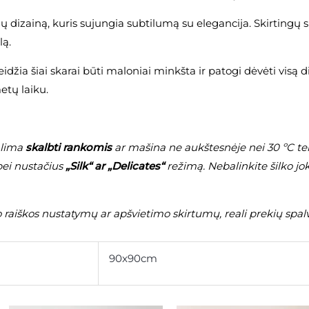
ų dizainą, kuris sujungia subtilumą su elegancija. Skirtingų s
lą.
idžia šiai skarai būti maloniai minkšta ir patogi dėvėti visą d
etų laiku.
alima
skalbti rankomis
ar mašina ne aukštesnėje nei 30 ºC te
 bei nustačius
„Silk“ ar „Delicates“
režimą. Nebalinkite šilko jok
raiškos nustatymų ar apšvietimo skirtumų, reali prekių spalv
90x90cm