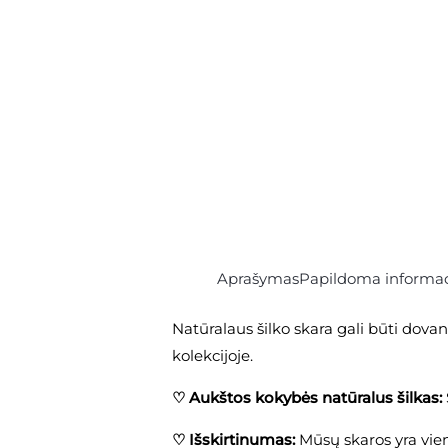
Aprašymas
Papildoma informac
Natūralaus šilko skara gali būti dov
kolekcijoje.
♡ Aukštos kokybės natūralus šilkas:
♡ Išskirtinumas:
Mūsų skaros yra viene