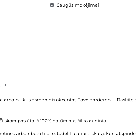
Saugūs mokėjimai
ija
ana arba puikus asmeninis akcentas Tavo garderobui. Raskite
Ši skara pasiūta iš 100% natūralaus šilko audinio.
tinės arba riboto tiražo, todėl Tu atrasti skarą, kuri atspindės