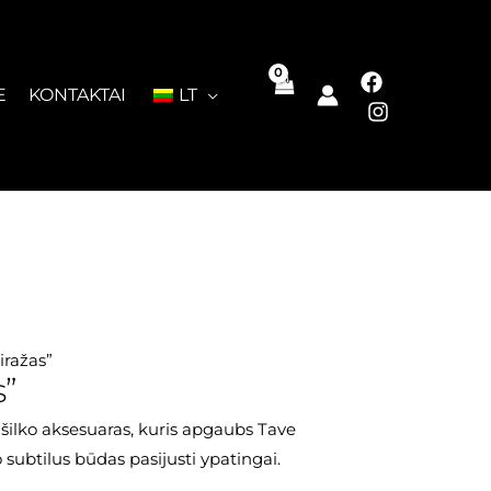
E
KONTAKTAI
LT
iražas”
s”
s šilko aksesuaras, kuris apgaubs Tave
o subtilus būdas pasijusti ypatingai.