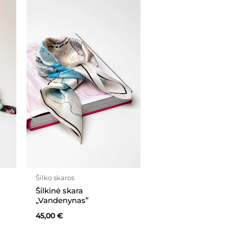
Šilko skaros
Šilkinė skara
„Vandenynas”
45,00
€