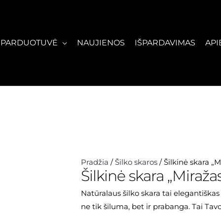
PARDUOTUVĖ
NAUJIENOS
IŠPARDAVIMAS
API
produkto
Pradžia
/
Šilko skaros
/ Šilkinė skara „M
Šilkinė skara „Miraža
kiekis:
Šilkinė
Natūralaus šilko skara tai elegantiška
skara
ne tik šiluma, bet ir prabanga. Tai Tav
"Miražas"