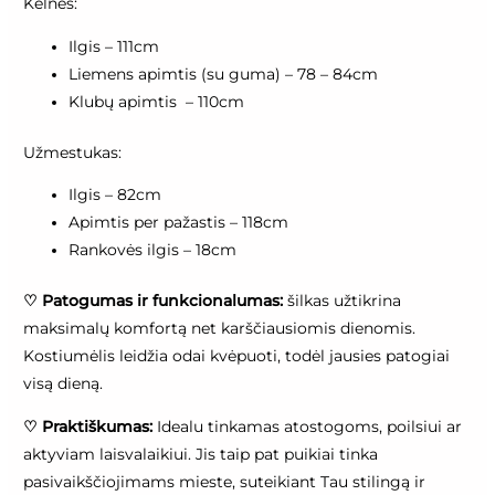
Kelnės:
Ilgis – 111cm
Liemens apimtis (su guma) – 78 – 84cm
Klubų apimtis – 110cm
Užmestukas:
Ilgis – 82cm
Apimtis per pažastis – 118cm
Rankovės ilgis – 18cm
♡
Patogumas ir funkcionalumas:
šilkas užtikrina
maksimalų komfortą net karščiausiomis dienomis.
Kostiumėlis leidžia odai kvėpuoti, todėl jausies patogiai
visą dieną.
♡
Praktiškumas:
Idealu tinkamas atostogoms, poilsiui ar
aktyviam laisvalaikiui. Jis taip pat puikiai tinka
pasivaikščiojimams mieste, suteikiant Tau stilingą ir