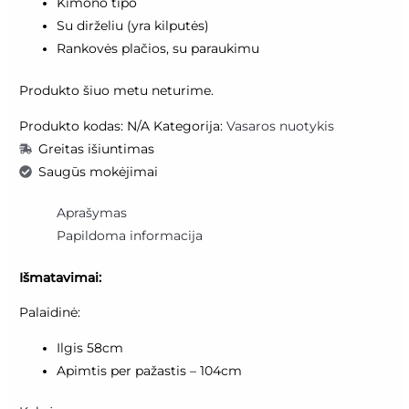
Kimono tipo
Su dirželiu (yra kilputės)
Rankovės plačios, su paraukimu
Produkto šiuo metu neturime.
Produkto kodas:
N/A
Kategorija:
Vasaros nuotykis
Greitas išiuntimas
Saugūs mokėjimai
Aprašymas
Papildoma informacija
Išmatavimai:
Palaidinė:
Ilgis 58cm
Apimtis per pažastis – 104cm