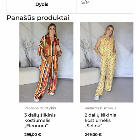
S/M
Dydis
Panašūs produktai
Vasaros nuotykis
Vasaros nuotykis
3 dalių šilkinis
2 dalių šilkinis
kostiumėlis
kostiumėlis
„Eleonora”
„Selina”
299,00
€
249,00
€