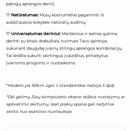
patogų aprangos derinį.
♡
Natūralumas:
Mūsų kostiumėliai pagaminti iš
aukščiausios kokybės natūralių audinių.
♡
Universalumas deriniui:
Marškinius ir kelnes galima
derinti su kitais drabužiais, turimais Tavo spintoje,
sukuriant daugybę įvairių stilingų aprangos kombinacijų.
Tai leidžia sukurti skirtingus įvaizdžius, pritaikytus
įvairioms progoms ir nuotaikoms.
*
Modelis yra 169cm ūgio ir standartiškai nešioja S dydį.
*Dėl galimų Jūsų kompiuterio ekrano raiškos nustatymų ar
apšvietimo skirtumų, reali prekių spalva gali nežymiai
skirtis nuo esančios nuotraukoje.