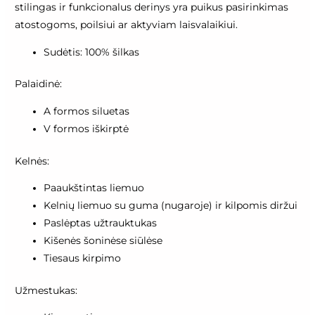
stilingas ir funkcionalus derinys yra puikus pasirinkimas
atostogoms, poilsiui ar aktyviam laisvalaikiui.
Sudėtis: 100% šilkas
Palaidinė:
A formos siluetas
V formos iškirptė
Kelnės:
Paaukštintas liemuo
Kelnių liemuo su guma (nugaroje) ir kilpomis diržui
Paslėptas užtrauktukas
Kišenės šoninėse siūlėse
Tiesaus kirpimo
Užmestukas: