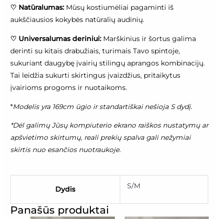
♡
Natūralumas:
Mūsų kostiumėliai pagaminti iš
aukščiausios kokybės natūralių audinių.
♡
Universalumas deriniui:
Marškinius ir šortus galima
derinti su kitais drabužiais, turimais Tavo spintoje,
sukuriant daugybę įvairių stilingų aprangos kombinacijų.
Tai leidžia sukurti skirtingus įvaizdžius, pritaikytus
įvairioms progoms ir nuotaikoms.
*
Modelis yra 169cm ūgio ir standartiškai nešioja S dydį.
*Dėl galimų Jūsų kompiuterio ekrano raiškos nustatymų ar
apšvietimo skirtumų, reali prekių spalva gali nežymiai
skirtis nuo esančios nuotraukoje.
S/M
Dydis
Panašūs produktai