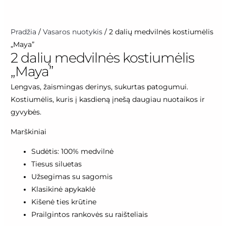
Pradžia
/
Vasaros nuotykis
/ 2 dalių medvilnės kostiumėlis
„Maya”
2 dalių medvilnės kostiumėlis
„Maya”
Lengvas, žaismingas derinys, sukurtas patogumui.
Kostiumėlis, kuris į kasdieną įnešą daugiau nuotaikos ir
gyvybės.
Marškiniai
Sudėtis: 100% medvilnė
Tiesus siluetas
Užsegimas su sagomis
Klasikinė apykaklė
Kišenė ties krūtine
Prailgintos rankovės su raišteliais