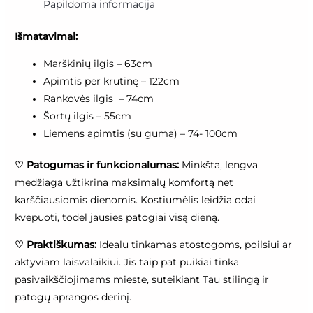
Papildoma informacija
Išmatavimai:
Marškinių ilgis – 63cm
Apimtis per krūtinę – 122cm
Rankovės ilgis – 74cm
Šortų ilgis – 55cm
Liemens apimtis (su guma) – 74- 100cm
♡
Patogumas ir funkcionalumas:
Minkšta, lengva
medžiaga užtikrina maksimalų komfortą net
karščiausiomis dienomis. Kostiumėlis leidžia odai
kvėpuoti, todėl jausies patogiai visą dieną.
♡
Praktiškumas:
Idealu tinkamas atostogoms, poilsiui ar
aktyviam laisvalaikiui. Jis taip pat puikiai tinka
pasivaikščiojimams mieste, suteikiant Tau stilingą ir
patogų aprangos derinį.