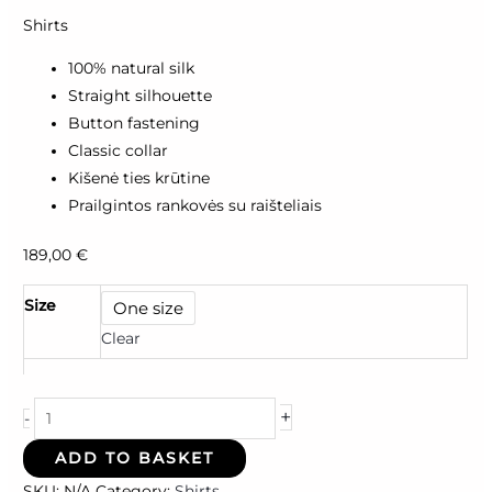
Shirts
100% natural silk
Straight silhouette
Button fastening
Classic collar
Kišenė ties krūtine
Prailgintos rankovės su raišteliais
189,00
€
Size
One size
Clear
+
-
ADD TO BASKET
SKU:
N/A
Category:
Shirts