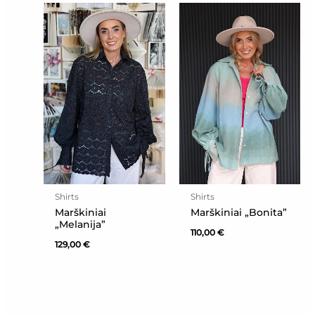
Shirts
Shirts
Marškiniai
Marškiniai „Bonita”
„Melanija”
110,00
€
129,00
€