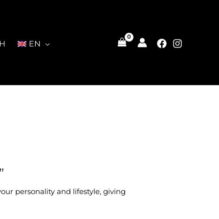
CH
EN
”
your personality and lifestyle, giving