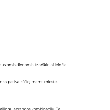
usiomis dienomis. Marškiniai leidžia
 tinka pasivaikščiojimams mieste,
 stilingų aprangos kombinacijų. Tai