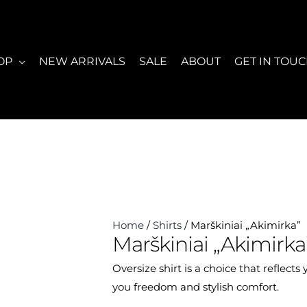
OP
NEW ARRIVALS
SALE
ABOUT
GET IN TOU
Home
/
Shirts
/ Marškiniai „Akimirka”
Marškiniai „Akimirka
Oversize shirt is a choice that reflects 
you freedom and stylish comfort.