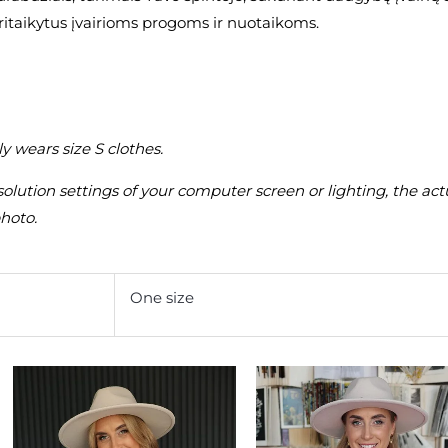
 pritaikytus įvairioms progoms ir nuotaikoms.
y wears size S clothes.
solution settings of your computer screen or lighting, the ac
photo.
One size