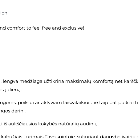
tion
nd comfort to feel free and exclusive!
, lengva medžiaga užtikrina maksimalų komfortą net karščia
isą dieną.
goms, poilsiui ar aktyviam laisvalaikiui. Jie taip pat puikiai
ngos derinį.
iš aukščiausios kokybės natūralių audinių.
drabužiais, turimais Tavo spintoje, sukuriant daugybę įvairių