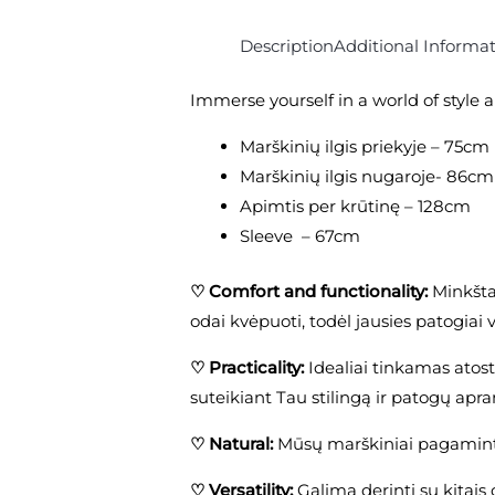
Description
Additional Informa
Immerse yourself in a world of style a
Marškinių ilgis priekyje – 75cm
Marškinių ilgis nugaroje- 86cm
Apimtis per krūtinę – 128cm
Sleeve – 67cm
♡
Comfort and functionality:
Minkšta
odai kvėpuoti, todėl jausies patogiai v
♡
Practicality:
Idealiai tinkamas atosto
suteikiant Tau stilingą ir patogų apra
♡
Natural:
Mūsų marškiniai pagaminti 
♡
Versatility:
Galima derinti su kitais 