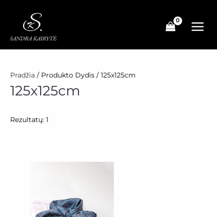
Pereiti
prie
turinio
Pradžia
/ Produkto Dydis / 125x125cm
125x125cm
Rezultatų: 1