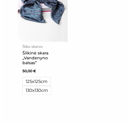
Šilko skaros
Šilkinė skara
„Vandenyno
balsas”
50,00
€
125x125cm
130x130cm